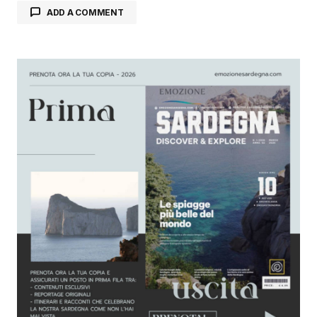
ADD A COMMENT
Il tuo indirizzo email non sarà pubblicato.
I
campi obbligatori sono contrassegnati
*
Comment
*
Your Name
*
Your E-mail
*
Salva il mio nome, email e sito web in questo
browser per la prossima volta che commento.