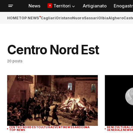
News
Territori
Artigianato
Enogast
HOME
TOP NEWS
Cagliari
Oristano
Nuoro
Sassari
Olbia
Alghero
Cast
Centro Nord Est
20 posts
CENTRO NORD EST
CULTURA
EVENTI
NEWS
SARDEGNA
BENI CULTURALI
TOP NEWS
GENERALE
NEWS