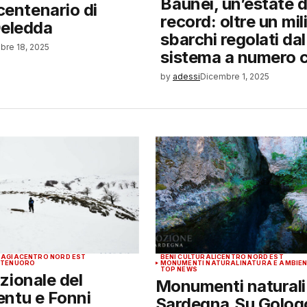
Baunei, un’estate 
 centenario di
record: oltre un mil
Deledda
sbarchi regolati da
bre 18, 2025
sistema a numero 
by
adessi
Dicembre 1, 2025
BAGIA
CENTRO NORD EST
BENI CULTURALI
CENTRO NORD EST
NTE
NUORO
MONUMENTI NATURALI
NATURA E AMBIE
TOP NEWS
zionale del
Monumenti naturali 
ntu e Fonni
Sardegna,Su Gologo