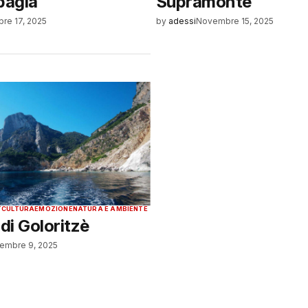
bagia
Supramonte
re 17, 2025
by
adessi
Novembre 15, 2025
T
CULTURA
EMOZIONE
NATURA E AMBIENTE
 di Goloritzè
embre 9, 2025