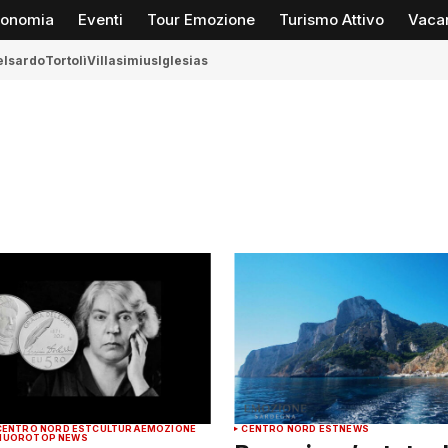
ronomia
Eventi
Tour Emozione
Turismo Attivo
Vaca
elsardo
Tortolì
Villasimius
Iglesias
CENTRO NORD EST
CULTURA
EMOZIONE
CENTRO NORD EST
NEWS
NUORO
TOP NEWS