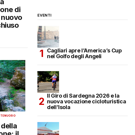
da
ione di
l nuovo
EVENTI
chiuso
Cagliari apre l’America’s Cup
nel Golfo degli Angeli
Il Giro di Sardegna 2026 e la
nuova vocazione cicloturistica
dell’Isola
NTE
NUORO
della
ne: il