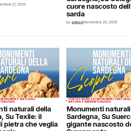
embre 21, 2025
cuore nascosto del
sarda
by
adessi
Novembre 20, 2025
T
MONUMENTI NATURALI
CENTRO NORD EST
MONUMENTI NATURAL
NTE
NUORO
NATURA E AMBIENTE
NUORO
i naturali della
Monumenti naturali 
 Su Texile: il
Sardegna, Su Suerco
i pietra che veglia
gigante nascosto d