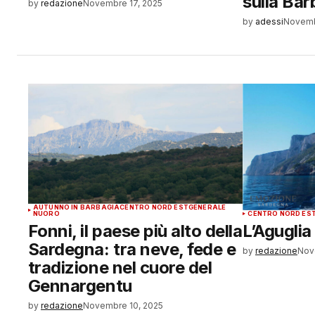
sulla Bar
by
redazione
Novembre 17, 2025
by
adessi
Novemb
AUTUNNO IN BARBAGIA
CENTRO NORD EST
GENERALE
NUORO
CENTRO NORD ES
Fonni, il paese più alto della
L’Aguglia
Sardegna: tra neve, fede e
by
redazione
Nov
tradizione nel cuore del
Gennargentu
by
redazione
Novembre 10, 2025