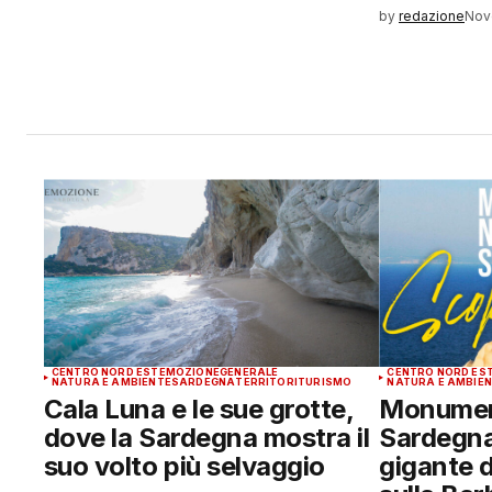
by
redazione
Nov
CENTRO NORD EST
EMOZIONE
GENERALE
CENTRO NORD ES
NATURA E AMBIENTE
SARDEGNA
TERRITORI
TURISMO
NATURA E AMBIE
Cala Luna e le sue grotte,
Monument
dove la Sardegna mostra il
Sardegna,
suo volto più selvaggio
gigante d