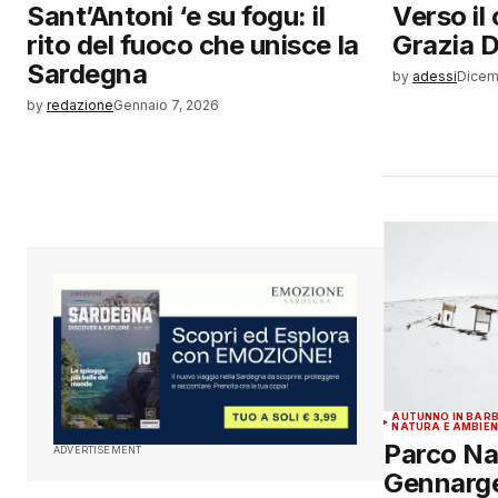
Sant’Antoni ‘e su fogu: il
Verso il
rito del fuoco che unisce la
Grazia 
Sardegna
by
adessi
Dicem
by
redazione
Gennaio 7, 2026
AUTUNNO IN BAR
NATURA E AMBIE
Parco Na
ADVERTISEMENT
Gennarge