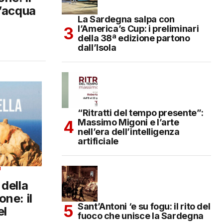
l’acqua
La Sardegna salpa con
l’America’s Cup: i preliminari
della 38ª edizione partono
dall’Isola
“Ritratti del tempo presente”:
Massimo Migoni e l’arte
nell’era dell’intelligenza
artificiale
I
della
ne: il
Sant’Antoni ‘e su fogu: il rito del
el
fuoco che unisce la Sardegna