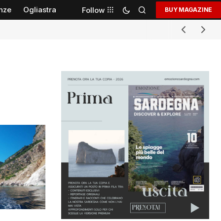
nze
Ogliastra
Follow
BUY MAGAZINE