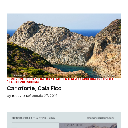
EMOZIONE
GENERALE
NATURA E AMBIENTE
NEWS
SARDEGNA
SUD OVEST
TERRITORI
TURISMO
Carloforte, Cala Fico
by
redazione
Gennaio 27, 2016