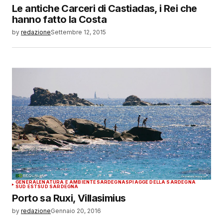
Le antiche Carceri di Castiadas, i Rei che
hanno fatto la Costa
by
redazione
Settembre 12, 2015
GENERALE
NATURA E AMBIENTE
SARDEGNA
SPIAGGE DELLA SARDEGNA
SUD EST
SUD SARDEGNA
Porto sa Ruxi, Villasimius
by
redazione
Gennaio 20, 2016