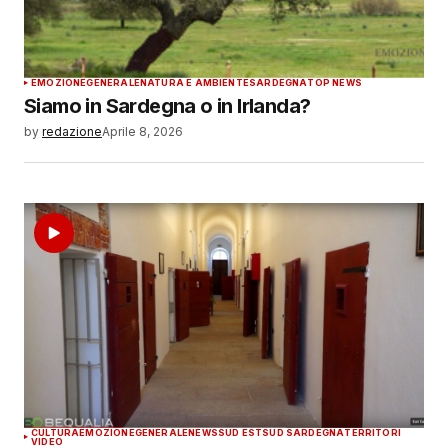
EMOZIONE
GENERALE
NATURA E AMBIENTE
SARDEGNA
TOP NEWS
Siamo in Sardegna o in Irlanda?
by
redazione
Aprile 8, 2026
CULTURA
EMOZIONE
GENERALE
NEWS
SUD EST
SUD SARDEGNA
TERRITORI
VIDEO