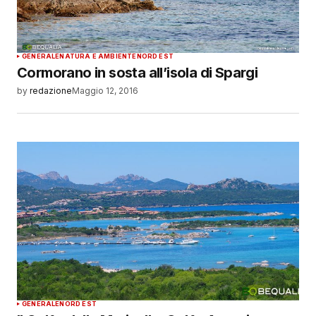
GENERALE
NATURA E AMBIENTE
NORD EST
Cormorano in sosta all’isola di Spargi
by
redazione
Maggio 12, 2016
GENERALE
NORD EST