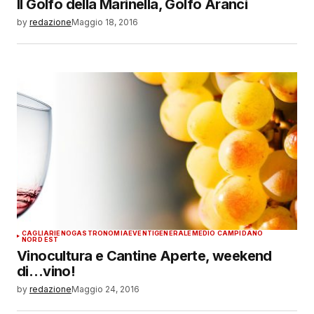
Il Golfo della Marinella, Golfo Aranci
by
redazione
Maggio 18, 2016
CAGLIARI
ENOGASTRONOMIA
EVENTI
GENERALE
MEDIO CAMPIDANO
NORD EST
Vinocultura e Cantine Aperte, weekend
di…vino!
by
redazione
Maggio 24, 2016