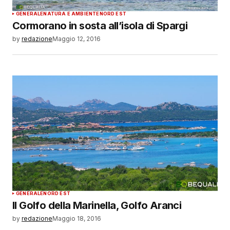
GENERALE
NATURA E AMBIENTE
NORD EST
Cormorano in sosta all’isola di Spargi
by
redazione
Maggio 12, 2016
GENERALE
NORD EST
Il Golfo della Marinella, Golfo Aranci
by
redazione
Maggio 18, 2016