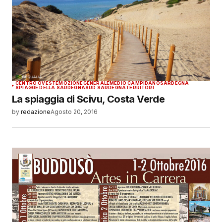
CENTRO OVEST
EMOZIONE
GENERALE
MEDIO CAMPIDANO
SARDEGNA
SPIAGGE DELLA SARDEGNA
SUD SARDEGNA
TERRITORI
La spiaggia di Scivu, Costa Verde
by
redazione
Agosto 20, 2016