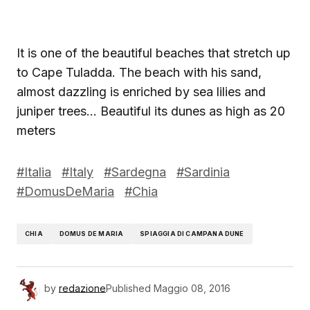
It is one of the beautiful beaches that stretch up
to Cape Tuladda. The beach with his sand,
almost dazzling is enriched by sea lilies and
juniper trees… Beautiful its dunes as high as 20
meters
#Italia
#Italy
#Sardegna
#Sardinia
#DomusDeMaria
#Chia
CHIA
DOMUS DE MARIA
SPIAGGIA DI CAMPANA DUNE
by
redazione
Published
Maggio 08, 2016