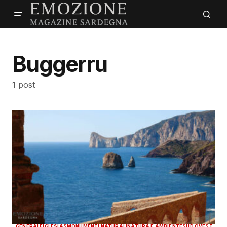
Buggerru
1 post
GENERALE
IGLESIAS
MONUMENTI NATURALI
NATURA E AMBIENTE
SUD OVEST