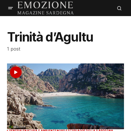
Trinità d’Agultu
1 post
GENERALE
NATURA E AMBIENTE
NORD EST
SPIAGGE DELLA SARDEGNA