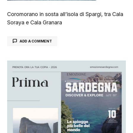
Coromorano in sosta all’isola di Spargi, tra Cala
Soraya e Cala Granara
ADD A COMMENT
Il tuo indirizzo email non sarà pubblicato.
I
campi obbligatori sono contrassegnati
*
Comment
*
Your Name
*