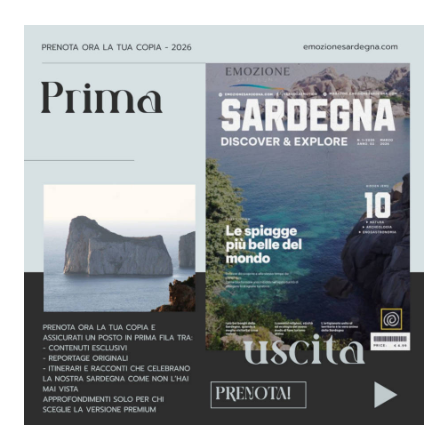
Il tuo indirizzo email non sarà pubblicato.
I
campi obbligatori sono contrassegnati
*
Comment
*
Your Name
*
Your E-mail
*
Salva il mio nome, email e sito web in questo
browser per la prossima volta che commento.
SUBMIT COMMENT