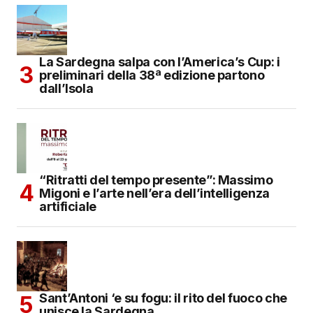
La Sardegna salpa con l’America’s Cup: i
preliminari della 38ª edizione partono
dall’Isola
“Ritratti del tempo presente”: Massimo
Migoni e l’arte nell’era dell’intelligenza
artificiale
Sant’Antoni ‘e su fogu: il rito del fuoco che
unisce la Sardegna