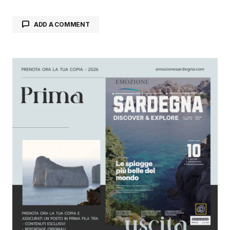
ADD A COMMENT
Il tuo indirizzo email non sarà pubblicato.
I
campi obbligatori sono contrassegnati
*
Comment
*
Your Name
*
Your E-mail
*
Salva il mio nome, email e sito web in questo