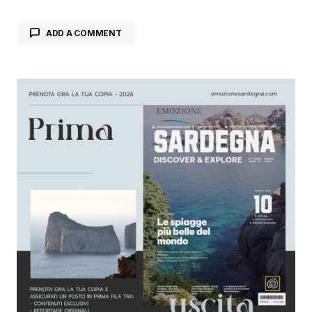
ADD A COMMENT
Il tuo indirizzo email non sarà pubblicato.
I
campi obbligatori sono contrassegnati
*
Comment
*
Your Name
*
Your E-mail
*
Salva il mio nome, email e sito web in questo