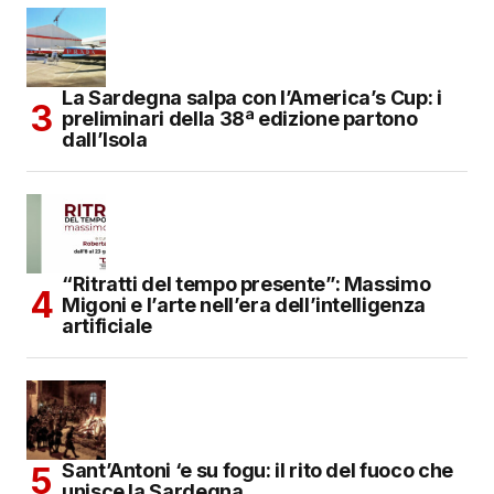
La Sardegna salpa con l’America’s Cup: i
preliminari della 38ª edizione partono
dall’Isola
“Ritratti del tempo presente”: Massimo
Migoni e l’arte nell’era dell’intelligenza
artificiale
Sant’Antoni ‘e su fogu: il rito del fuoco che
unisce la Sardegna