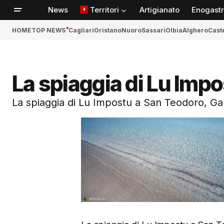
News
Territori
Artigianato
Enogast
HOME
TOP NEWS
Cagliari
Oristano
Nuoro
Sassari
Olbia
Alghero
Cast
La spiaggia di Lu Impo
La spiaggia di Lu Impostu a San Teodoro, Ga