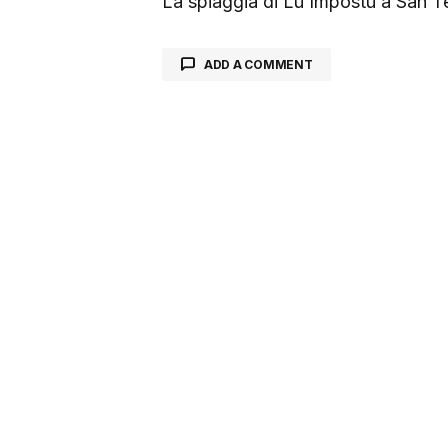
La spiaggia di Lu Impostu a San T
ADD A COMMENT
Il tuo indirizzo email non sarà pu
contrassegnati
*
Comment
*
Your Name
*
Salva il mio nome, email e sito we
questo browser per la prossima v
che commento.