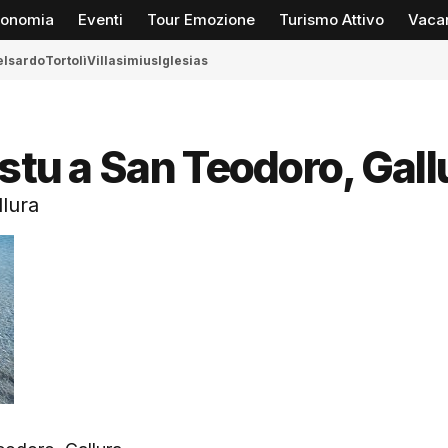
ronomia
Eventi
Tour Emozione
Turismo Attivo
Vaca
elsardo
Tortolì
Villasimius
Iglesias
stu a San Teodoro, Gall
llura