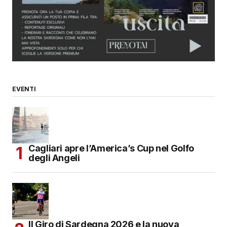
Your E-mail
*
Salva il mio nome, email e sito web in questo
browser per la prossima volta che commento.
SUBMIT COMMENT
EVENTI
Cagliari apre l’America’s Cup nel Golfo
degli Angeli
Il Giro di Sardegna 2026 e la nuova