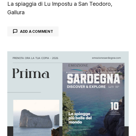
La spiaggia di Lu Impostu a San Teodoro,
Gallura
ADD A COMMENT
Il tuo indirizzo email non sarà pubblicato.
I
campi obbligatori sono contrassegnati
*
Comment
*
Your Name
*